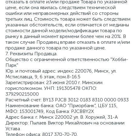
отказать в оплате и/или продаже Товара по указанной
цене, если она явилась следствием технической
ошибки или неправомерных действий со стороны
третьих лиц. Стоимость товара может быть следствием
указанных обстоятельств, если отличается от медианы
стоимости данной модели/модификации товара по
рынку в данный момент времени более чем на 20%. В
таком случае Продавец вправе отказать в оплате и/или
продаже данного товара по указанной цене.
7. Реквизиты Продавца.
Общество с ограниченной ответственностью "Хобби-
Парк"
Юр. и почтовый адрес: индекс 220076, Минск, ул.
Мстиславца, 9, 6 этаж, пом.8-16.5
Зарегистрирован: 23 июня 2010 г. Минским
горисполкомом. УНП: 191305478 ОКПО:
379290215000
Расчетный счет: BY13 PJCB 3012 0183 8310 0000 0933
Наименование банка: ОАО "Приорбанк", ЦБУ 115,
МФО: 153001749, Код Банка: PJCBBY2X
Адрес банка: г. Минск 220002 ул. В. Хоружей, 31-А
Директор: Пылаев Виктор Михайлович на основании
Устава
Телефон офиса: 8017 370-70-70.