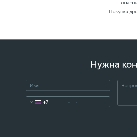
опасны
Покупка др
Нужна кон
+7