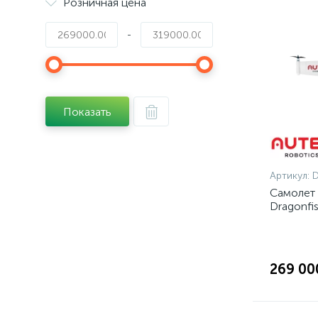
Розничная цена
-
Показать
Артикул:
D
Самолет 
Dragonfi
269 00