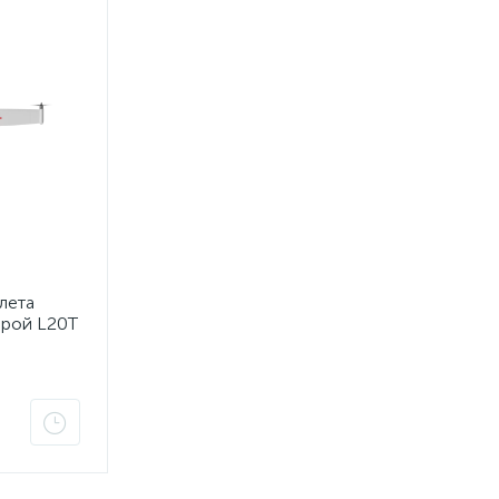
лета
ерой L20T