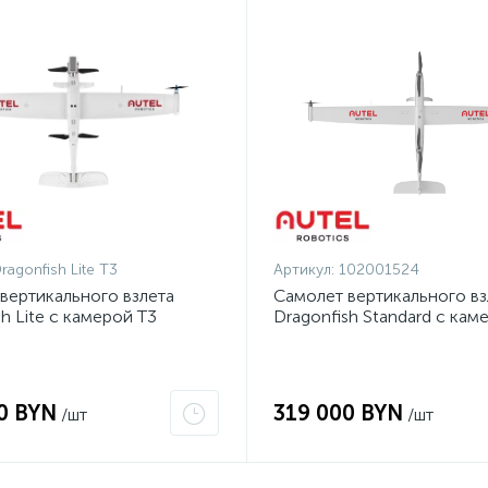
ragonfish Lite T3
Артикул:
102001524
вертикального взлета
Самолет вертикального вз
sh Lite с камерой T3
Dragonfish Standard с кам
0 BYN
319 000 BYN
/шт
/шт