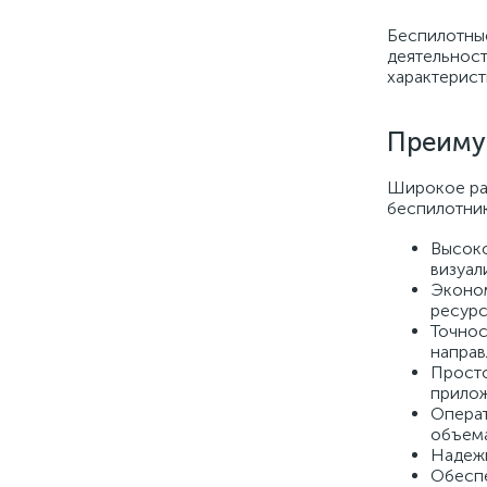
Беспилотные
деятельност
характерист
Преиму
Широкое рас
беспилотник
Высоко
визуал
Эконом
ресурс
Точнос
направ
Просто
прилож
Операт
объема
Надежн
Обеспе