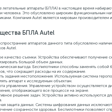
 летательные аппараты (БПЛА) в настоящее время набираю
и человека. Это обусловлено широким функциональным на
иками. Компания Autel является мировым производителем 
щества БПЛА Autel
пространние аппаратов данного типа обусловлено наличи
ов Autel.
е качество съемки. Устройства обеспечивают получение с
изировать большой объем данных.
ическая выгода. Беспилотники способны заменять собой бо
ов, что сокращает расходы на их содержание.
ть задания местоположения. Используемая система героп
лять аппарат к исследуемым объектам.
та управления. Управление устройством осуществляется д
ения, отображающего все процессе на экране.
ивное решение задач. Устройства активно используются д
.
ая защита данных. Системы шифрования данных исключают
чение сохранности здоровья. Беспилотники позволяют спр