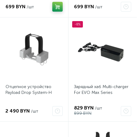
699 BYN
699 BYN
/шт
/шт
-8%
Отцепное устройство
Зарядный хаб Multi-charger
Payload Drop System-H
For EVO Max Series
829 BYN
/шт
2 490 BYN
/шт
899 BYN