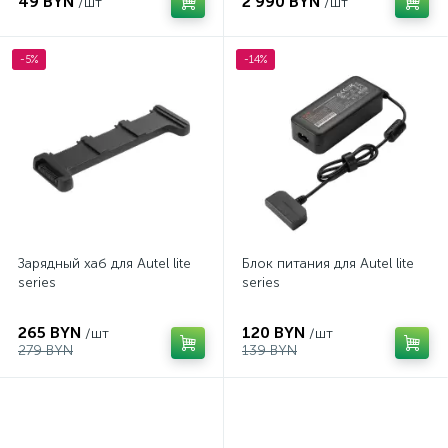
49 BYN
2 990 BYN
/шт
/шт
-5%
-14%
Зарядный хаб для Autel lite
Блок питания для Autel lite
series
series
265 BYN
120 BYN
/шт
/шт
279 BYN
139 BYN