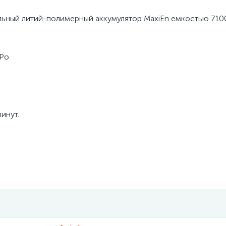
ельный литий-полимерный аккумулятор MaxiEn емкостью 710
-Po
инут.