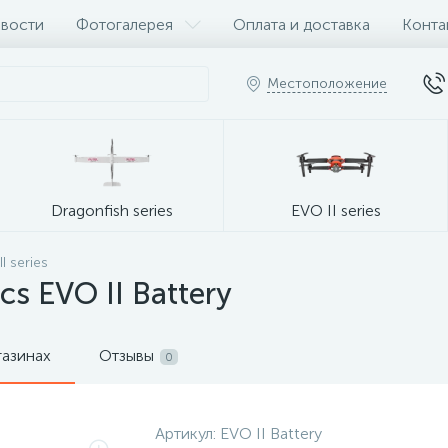
вости
Фотогалерея
Оплата и доставка
Конта
Местоположение
Dragonfish series
EVO II series
I series
cs EVO II Battery
газинах
Отзывы
0
Артикул:
EVO II Battery