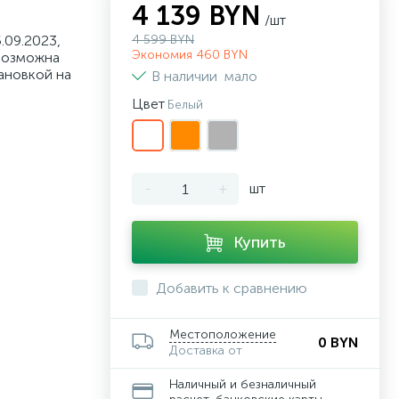
4 139 BYN
/шт
.09.2023,
4 599 BYN
Экономия 460 BYN
возможна
ановкой на
В наличии
мало
Цвет
Белый
-
+
шт
Купить
Добавить к сравнению
Местоположение
0 BYN
Доставка от
Наличный и безналичный