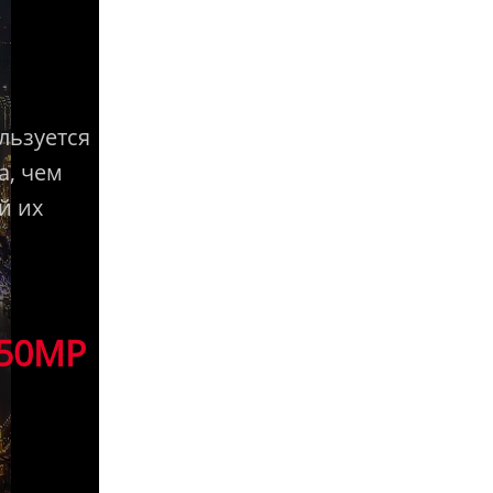
льзуется
а, чем
й их
50MP