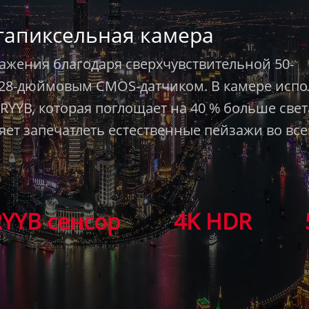
гапиксельная камера
ажения благодаря сверхчувствительной 50-
,28-дюймовым CMOS-датчиком. В камере испо
YYB, которая поглощает на 40 % больше свет
ет запечатлеть естественные пейзажи во все
RYYB сенсор
4K HDR