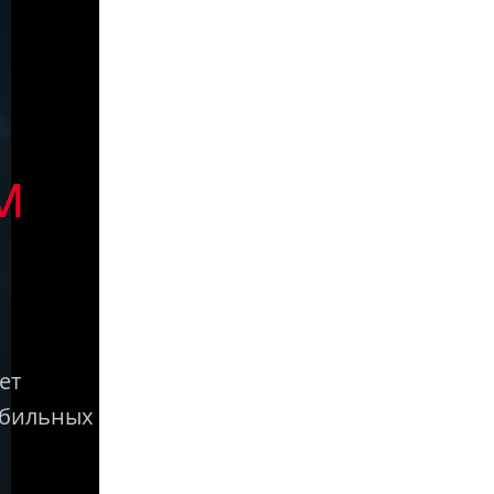
м
ет
обильных