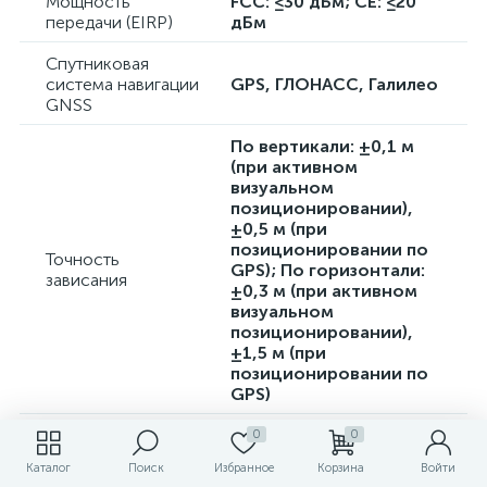
Мощность
FCC: ≤30 дБм; CE: ≤20
передачи (EIRP)
дБм
Спутниковая
система навигации
GPS, ГЛОНАСС, Галилео
GNSS
По вертикали: ±0,1 м
(при активном
визуальном
позиционировании),
±0,5 м (при
позиционировании по
Точность
GPS); По горизонтали:
зависания
±0,3 м (при активном
визуальном
позиционировании),
±1,5 м (при
позиционировании по
GPS)
Встроенная память
Нет
0
0
Каталог
Поиск
Избранное
Корзина
Войти
Максимум. поддержка
Поддержка карт